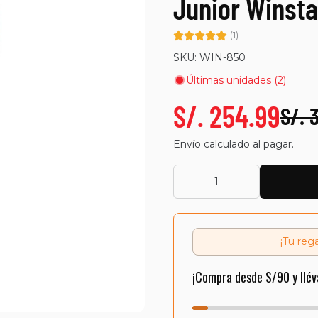
Junior Winsta
(1)
SKU: WIN-850
Últimas unidades (2)
S/. 254.99
S/. 
Envío
calculado al pagar.
¡Tu reg
¡Compra desde S/90 y llév