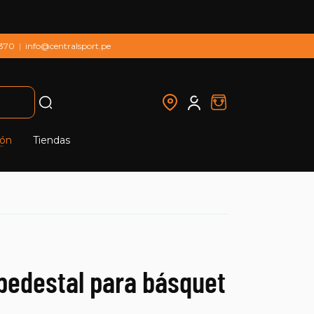
 370
|
info@centralsport.pe
ión
Tiendas
pedestal para básquet