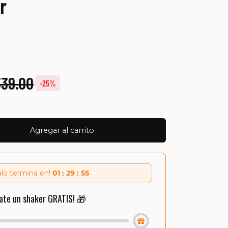
r
339.00
-25%
Agregar al carrito
alo termina en!
01 : 29 : 55
ate un shaker GRATIS! 🎁