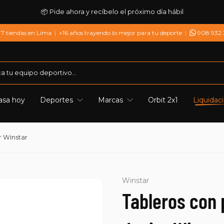
📦 Pide ahora y recíbelo el próximo día hábil
7 tiendas en Lima
|
+16 años trayendo lo mejor para tu deporte
|
908 932
asa hoy
Deportes
Marcas
Orbit 2x1
Liquidac
r Winstar
Winstar
Tableros con 