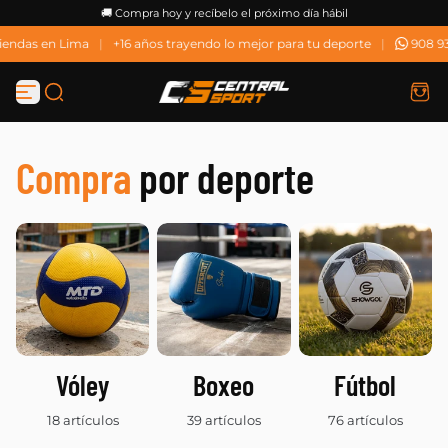
🚚 Compra hoy y recíbelo el próximo día hábil
Saltar al contenido
endas en Lima
|
+16 años trayendo lo mejor para tu deporte
|
908 932
Compra
por deporte
Vóley
Boxeo
Fútbol
18 artículos
39 artículos
76 artículos