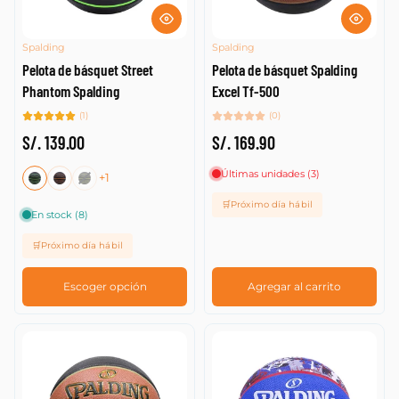
Spalding
Spalding
Pelota de básquet Street
Pelota de básquet Spalding
Phantom Spalding
Excel Tf-500
(1)
(0)
S/. 139.00
S/. 169.90
Últimas unidades (3)
+1
🛒Próximo día hábil
En stock (8)
🛒Próximo día hábil
Escoger opción
Agregar al carrito