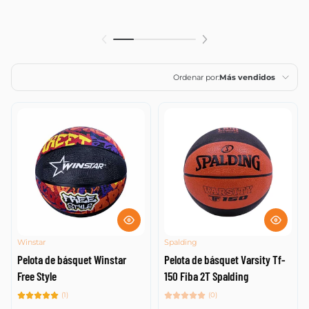
Ordenar por:
Más vendidos
Características
Más relevantes
Más vendidos
Alfabéticamente, A-
Z
Alfabéticamente, Z-
A
Winstar
Spalding
Pelota de básquet Winstar
Pelota de básquet Varsity Tf-
Precio, menor a
mayor
Free Style
150 Fiba 2T Spalding
(1)
(0)
Precio, mayor a
menor