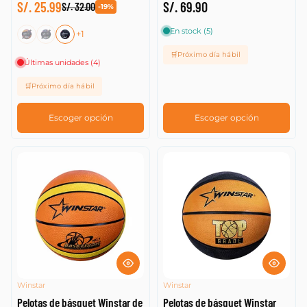
S/. 25.99
S/. 69.90
S/. 32.00
-19%
Fecha: antiguo(a) a
En stock (5)
+1
reciente
🛒Próximo día hábil
Últimas unidades (4)
Fecha: reciente a
antiguo(a)
🛒Próximo día hábil
Escoger opción
Escoger opción
Winstar
Winstar
Pelotas de básquet Winstar de
Pelotas de básquet Winstar