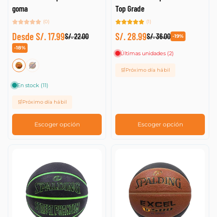
goma
Top Grade
(0)
(1)
Desde S/. 17.99
S/. 28.99
S/. 22.00
S/. 36.00
-19%
-18%
Últimas unidades (2)
🛒Próximo día hábil
En stock (11)
🛒Próximo día hábil
Escoger opción
Escoger opción