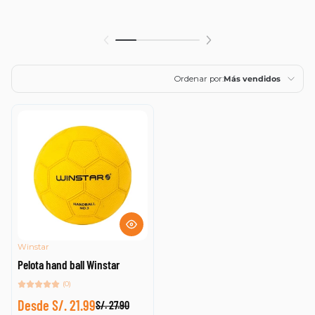
Ordenar por:
Más vendidos
Características
Más relevantes
Más vendidos
Alfabéticamente, A-
Z
Alfabéticamente, Z-
A
Winstar
Pelota hand ball Winstar
Precio, menor a
mayor
(0)
Desde S/. 21.99
Precio, mayor a
S/. 27.90
menor