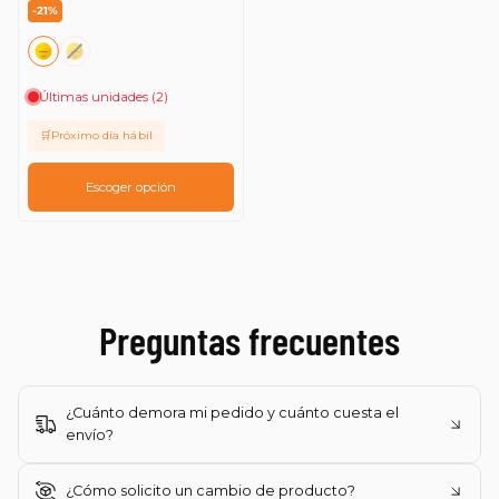
-21%
Fecha: antiguo(a) a
reciente
Últimas unidades (2)
Fecha: reciente a
antiguo(a)
🛒Próximo día hábil
Escoger opción
Preguntas frecuentes
¿Cuánto demora mi pedido y cuánto cuesta el
envío?
¿Cómo solicito un cambio de producto?