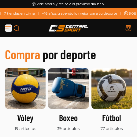
📦 Pide ahora y recíbelo el próximo día hábil
Saltar al contenido
7 tiendas en Lima
|
+16 años trayendo lo mejor para tu deporte
|
908 
Compra
por deporte
Vóley
Boxeo
Fútbol
19 artículos
39 artículos
77 artículos