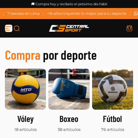
🚚 Compra hoy y recíbelo el próximo día hábil
Saltar al contenido
|
7 tiendas en Lima
|
+16 años trayendo lo mejor para tu deporte
|
Compra
por deporte
Vóley
Boxeo
Fútbol
18 artículos
38 artículos
76 artículos