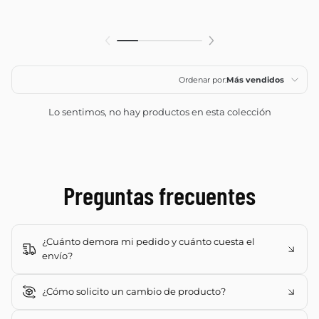
Ordenar por:
Más vendidos
Características
Lo sentimos, no hay productos en esta colección
Más relevantes
Más vendidos
Preguntas frecuentes
Alfabéticamente, A-
Z
Alfabéticamente, Z-
A
¿Cuánto demora mi pedido y cuánto cuesta el
envío?
Precio, menor a
mayor
Lima Metropolitana: envío desde
S/12
con entrega
¿Cómo solicito un cambio de producto?
estimada de
3 días hábiles
.
Precio, mayor a
Provincias: envío desde
S/25
para paquetes pequeños y
4
menor