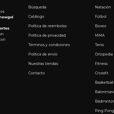
Búsqueda
Natación
los
Catálogo
Fútbol
howgol
Política de reembolso
Boxeo
ortes
.
 un
Política de privacidad
MMA
con
Términos y condiciones
Tenis
Política de envío
Ortopedia
Nuestras tiendas
Fitness
Contacto
Crossfit
Basketball
Balonman
Bádminto
Ping Pon