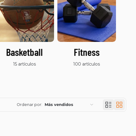
Basketball
Fitness
O
D
15 artículos
100 artículos
Ordenar por:
Más vendidos
Características
Más relevantes