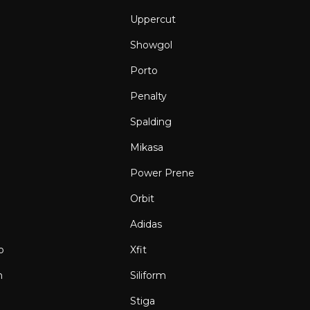
Uppercut
Showgol
Porto
Penalty
Spalding
Mikasa
Power Prene
Orbit
Adidas
o
Xfit
n
Siliform
g
Stiga