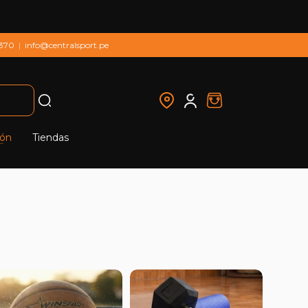
 370
|
info@centralsport.pe
ión
Tiendas