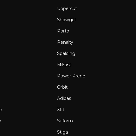
Uppercut
Showgol
Porto
Penalty
Spalding
Mikasa
Power Prene
Orbit
Adidas
o
Xfit
n
Siliform
g
Stiga