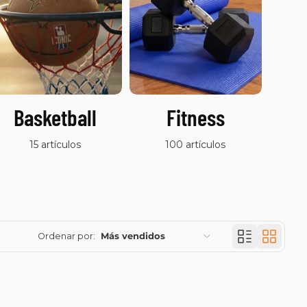
Basketball
Fitness
O
D
15 artículos
100 artículos
Ordenar por:
Más vendidos
Características
Más relevantes