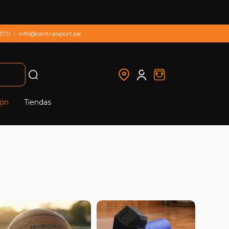
 370
|
info@centralsport.pe
ión
Tiendas