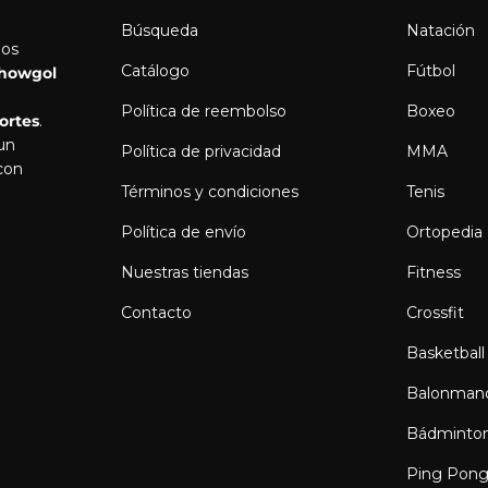
Búsqueda
Natación
los
Catálogo
Fútbol
howgol
Política de reembolso
Boxeo
ortes
.
 un
Política de privacidad
MMA
con
Términos y condiciones
Tenis
Política de envío
Ortopedia
Nuestras tiendas
Fitness
Contacto
Crossfit
Basketball
Balonman
Bádminto
Ping Pon