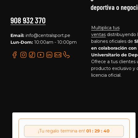
deportiva o negoci
908 932 370
Multiplica tus
ventas
distribuyendo 
Email:
info@centralsport.pe
balones oficiales de
S
Lun-Dom:
10:00am - 10:00pm
en colaboración con
Universitario de Dep
Ofrece a tus clientes
producto exclusivo y 
licencia oficial.
¡Tu regalo termina en!
01 : 29 : 40