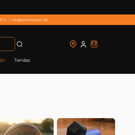
 370
|
info@centralsport.pe
ión
Tiendas