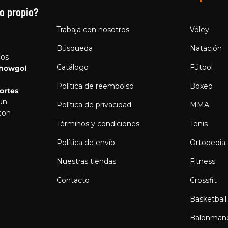
o propio?
Trabaja con nosotros
Vóley
Búsqueda
Natación
los
Catálogo
Fútbol
howgol
Política de reembolso
Boxeo
ortes
.
 un
Política de privacidad
MMA
con
Términos y condiciones
Tenis
Política de envío
Ortopedia
Nuestras tiendas
Fitness
Contacto
Crossfit
Basketball
Balonman