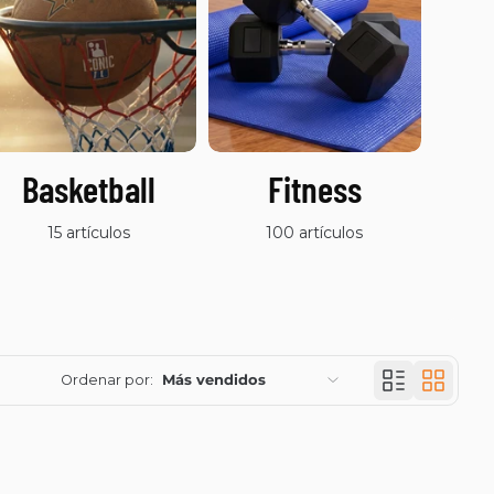
Basketball
Fitness
O
D
15 artículos
100 artículos
Ordenar por:
Más vendidos
Características
Más relevantes