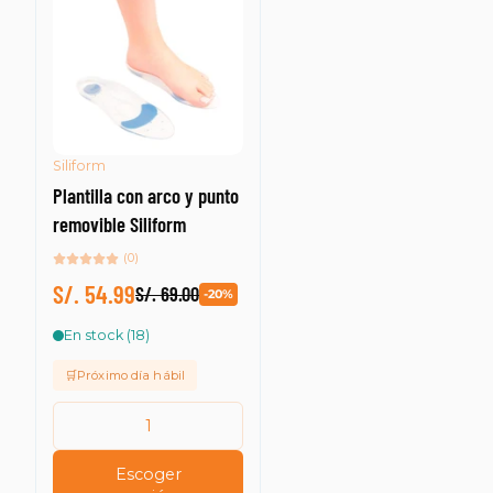
Siliform
Plantilla con arco y punto
removible Siliform
(0)
S/. 54.99
S/. 69.00
-20%
En stock (18)
🛒Próximo día hábil
Escoger