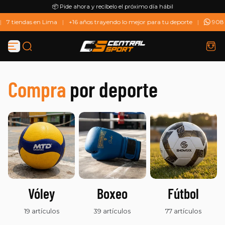
📦 Pide ahora y recíbelo el próximo día hábil
Saltar al contenido
7 tiendas en Lima
|
+16 años trayendo lo mejor para tu deporte
|
908 
Compra
por deporte
Vóley
Boxeo
Fútbol
19 artículos
39 artículos
77 artículos