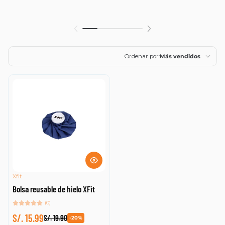
Ordenar por:
Más vendidos
Características
Más relevantes
Más vendidos
Alfabéticamente, A-
Z
Alfabéticamente, Z-
A
Xfit
Bolsa reusable de hielo XFit
Precio, menor a
mayor
(0)
S/. 15.99
Precio, mayor a
S/. 19.90
-20%
menor