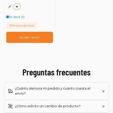
Fecha: antiguo(a) a
reciente
En stock (5)
Fecha: reciente a
🛒Próximo día hábil
antiguo(a)
Escoger opción
Preguntas frecuentes
¿Cuánto demora mi pedido y cuánto cuesta el
envío?
¿Cómo solicito un cambio de producto?