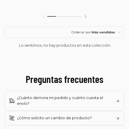
Ordenar por:
Más vendidos
Características
Lo sentimos, no hay productos en esta colección
Más relevantes
Más vendidos
Preguntas frecuentes
Alfabéticamente, A-
Z
Alfabéticamente, Z-
A
¿Cuánto demora mi pedido y cuánto cuesta el
envío?
Precio, menor a
mayor
Lima Metropolitana: envío desde
S/12
con entrega
¿Cómo solicito un cambio de producto?
estimada de
3 días hábiles
.
Precio, mayor a
Provincias: envío desde
S/25
para paquetes pequeños y
4
menor