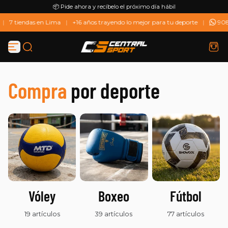
📦 Pide ahora y recíbelo el próximo día hábil
Saltar al contenido
|
7 tiendas en Lima
|
+16 años trayendo lo mejor para tu deporte
|
908
Compra
por deporte
Vóley
Boxeo
Fútbol
19 artículos
39 artículos
77 artículos