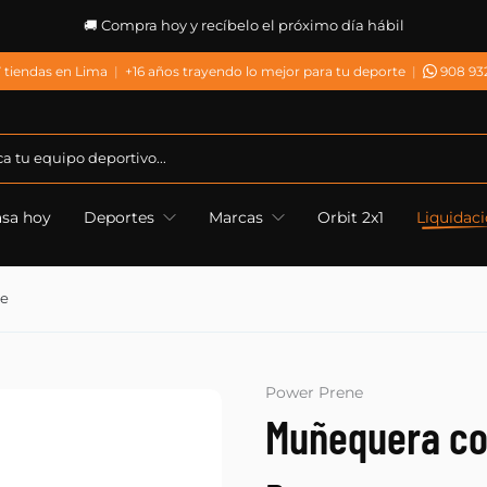
o día hábil
 tiendas en Lima
|
+16 años trayendo lo mejor para tu deporte
|
908 93
asa hoy
Deportes
Marcas
Orbit 2x1
Liquidac
ne
Power Prene
Muñequera co