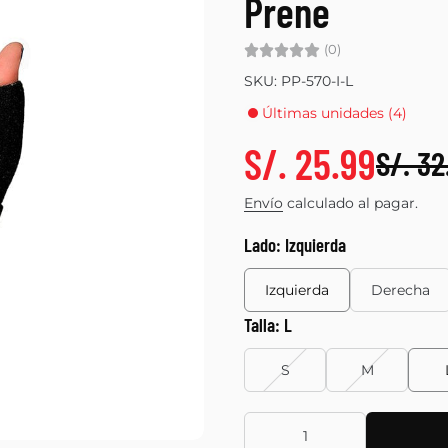
Prene
(0)
SKU: PP-570-I-L
Últimas unidades (4)
S/. 25.99
S/. 32
Envío
calculado al pagar.
Lado:
Izquierda
Izquierda
Derecha
Talla:
L
S
M