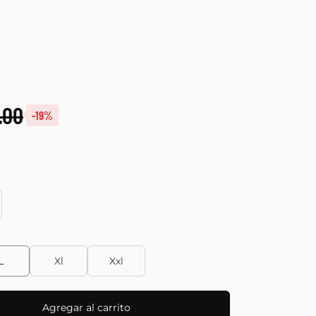
.00
-19%
L
Xl
Xxl
Agregar al carrito