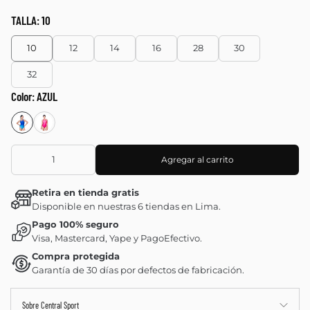
TALLA:
10
10
12
14
16
28
30
32
Color:
AZUL
Agregar al carrito
Retira en tienda gratis
Disponible en nuestras 6 tiendas en Lima.
Pago 100% seguro
Visa, Mastercard, Yape y PagoEfectivo.
Compra protegida
Garantía de 30 días por defectos de fabricación.
Sobre Central Sport