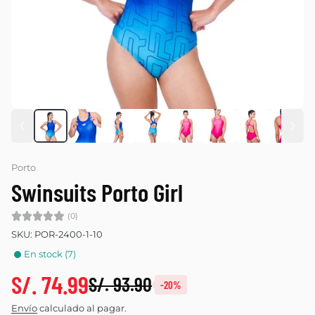
Porto
Swinsuits Porto Girl
(0)
SKU: POR-2400-1-10
En stock (7)
S/. 74.99
S/. 93.90
-20%
Envío
calculado al pagar.