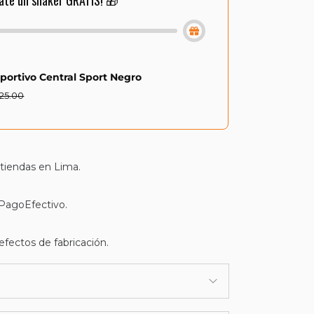
ate un shaker GRATIS! 🎁
portivo Central Sport Negro
 25.00
 tiendas en Lima.
 PagoEfectivo.
efectos de fabricación.