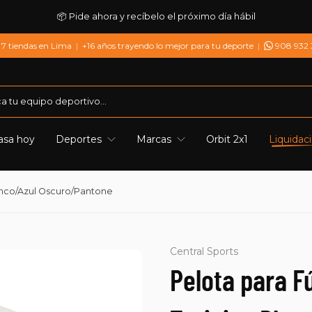
📦 Pide ahora y recíbelo el próximo día hábil
7 tiendas en Lima
|
+16 años trayendo lo mejor para tu deporte
|
908 932
asa hoy
Deportes
Marcas
Orbit 2x1
Liquidac
lanco/Azul Oscuro/Pantone
Central Sports
Pelota para F