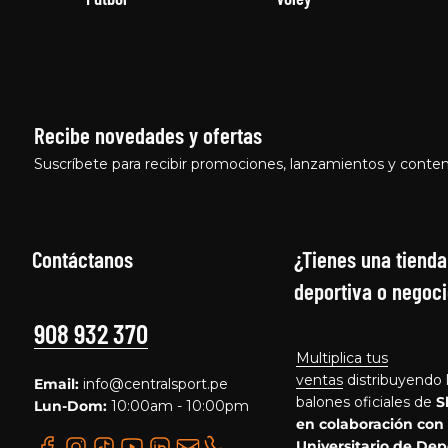
Recibe novedades y ofertas
Suscríbete para recibir promociones, lanzamientos y conten
Contáctanos
¿Tienes una tienda
deportiva o negoci
908 932 370
Multiplica tus
ventas
distribuyendo 
Email:
info@centralsport.pe
balones oficiales de
S
Lun-Dom:
10:00am - 10:00pm
en colaboración con
Universitario de Dep