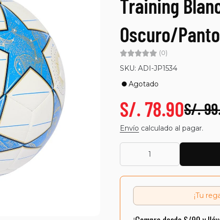
Training Blan
Oscuro/Pant
(0)
SKU: ADI-JP1534
Agotado
S/. 78.90
S/. 99
Envío
calculado al pagar.
¡Tu reg