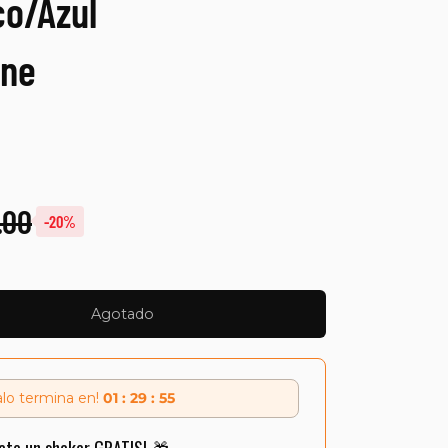
co/Azul
one
.00
-20%
Agotado
alo termina en!
01 : 29 : 54