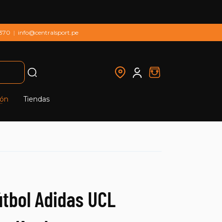
 370
|
info@centralsport.pe
ión
Tiendas
útbol Adidas UCL