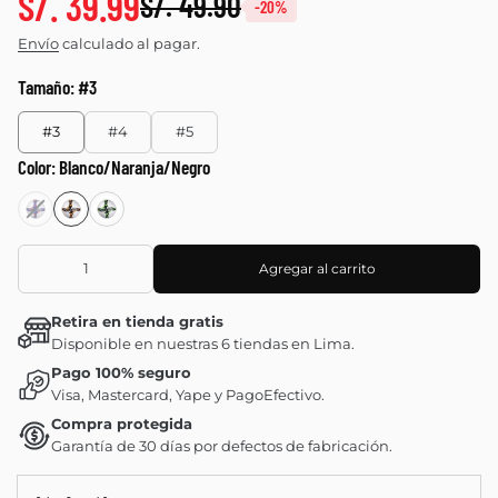
S/. 39.99
S/. 49.90
-20%
Envío
calculado al pagar.
Tamaño:
#3
#3
#4
#5
Color:
Blanco/Naranja/Negro
Agregar al carrito
Retira en tienda gratis
Disponible en nuestras 6 tiendas en Lima.
Pago 100% seguro
Visa, Mastercard, Yape y PagoEfectivo.
Compra protegida
Garantía de 30 días por defectos de fabricación.