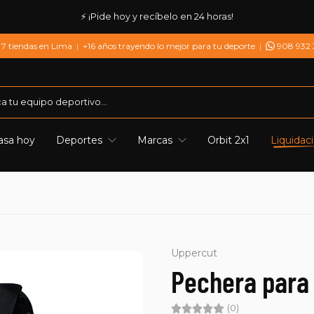
⚡ ¡Pide hoy y recíbelo en 24 horas!
7 tiendas en Lima
|
+16 años trayendo lo mejor para tu deporte
|
908 932
asa hoy
Deportes
Marcas
Orbit 2x1
Liquidac
Uppercut
Pechera para
(0)