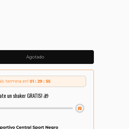
Agotado
alo termina en!
01 : 29 : 54
ate un shaker GRATIS! 🎁
portivo Central Sport Negro