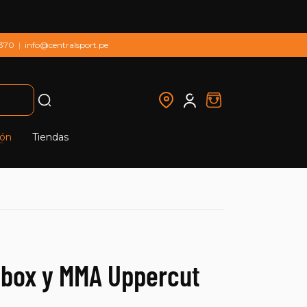
 370
|
info@centralsport.pe
ión
Tiendas
 box y MMA Uppercut