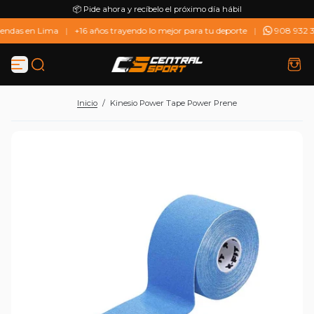
📦 Pide ahora y recíbelo el próximo día hábil
S
a
ndas en Lima
|
+16 años trayendo lo mejor para tu deporte
|
908 932 37
l
t
a
r
a
l
Inicio
/
Kinesio Power Tape Power Prene
c
o
n
t
e
n
i
d
o