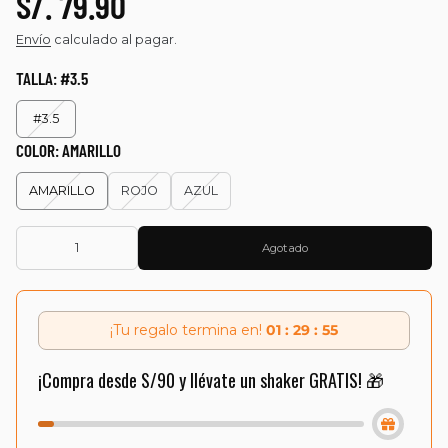
S/. 79.90
Envío
calculado al pagar.
TALLA:
#3.5
#3.5
COLOR:
AMARILLO
AMARILLO
ROJO
AZUL
Agotado
¡Tu regalo termina en!
01 : 29 : 54
¡Compra desde S/90 y llévate un shaker GRATIS! 🎁