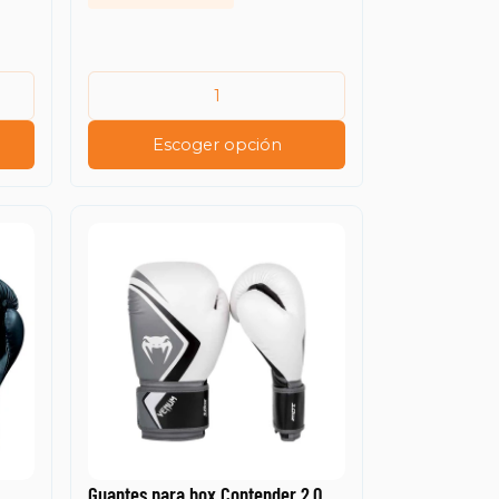
Escoger opción
Guantes para box Contender 2.0