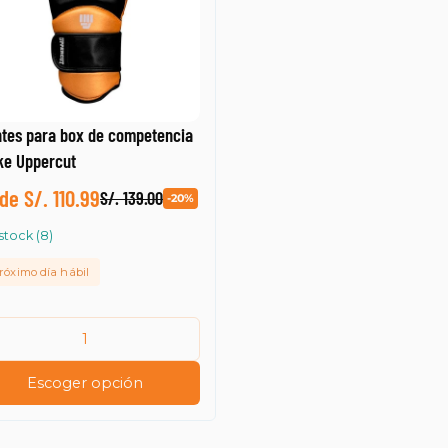
tes para box de competencia
ke Uppercut
de S/. 110.99
S/. 139.00
-20%
stock (8)
róximo día hábil
Escoger opción