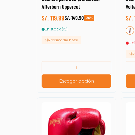
Afterburn Uppercut
Volt
S/. 119.99
S/.
S/. 149.90
-20%
En stock (15)
🛒Próximo día hábil
Últ
🛒P
Escoger opción