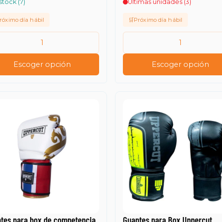
stock (7)
Últimas unidades (3)
róximo día hábil
🛒Próximo día hábil
Escoger opción
Escoger opción
tes para box de competencia
Guantes para Box Uppercut