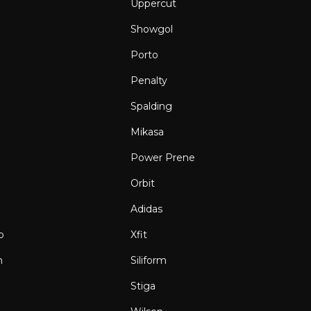
Uppercut
Showgol
Porto
Penalty
Spalding
Mikasa
Power Prene
Orbit
Adidas
o
Xfit
n
Siliform
g
Stiga