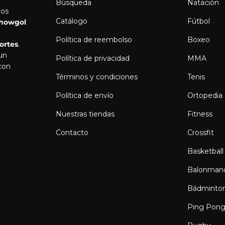
Búsqueda
Natación
los
Catálogo
Fútbol
howgol
Política de reembolso
Boxeo
ortes
.
 un
Política de privacidad
MMA
con
Términos y condiciones
Tenis
Política de envío
Ortopedia
Nuestras tiendas
Fitness
Contacto
Crossfit
Basketball
Balonman
Bádminto
Ping Pon