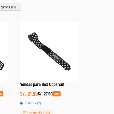
ginas
(0)
ginas
(0)
Vendas para Box Uppercut
S/. 21.99
S/. 27.90
1%
-21%
En stock (7)
🛒Próximo día hábil