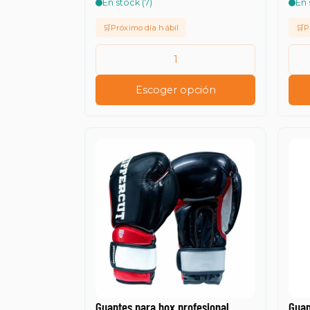
En stock (7)
En 
🛒Próximo día hábil
🛒P
Escoger opción
Guantes para box profesional
Guan