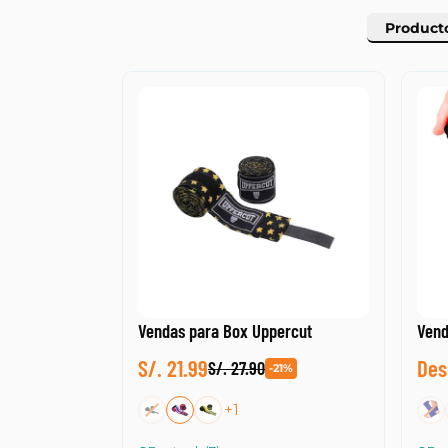
Product
Product
Vendas para Box Uppercut
Vend
S/. 21.99
Des
S/. 27.90
-21%
+1