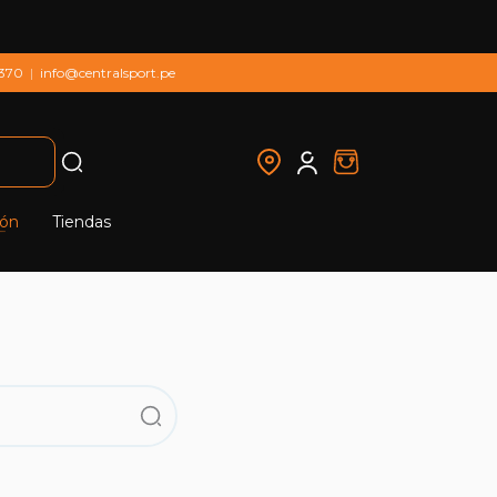
 370
|
info@centralsport.pe
ión
Tiendas