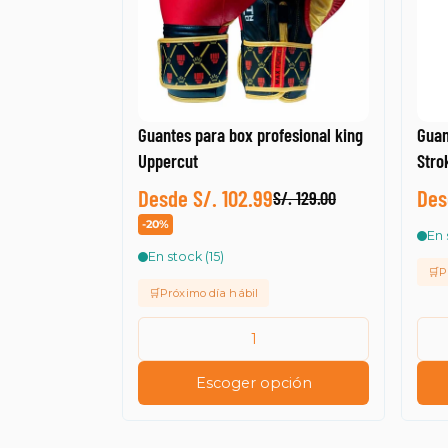
Guantes para box profesional king
Guan
Uppercut
Stro
Desde S/. 102.99
Des
S/. 129.00
-20%
En 
En stock (15)
🛒P
🛒Próximo día hábil
Escoger opción