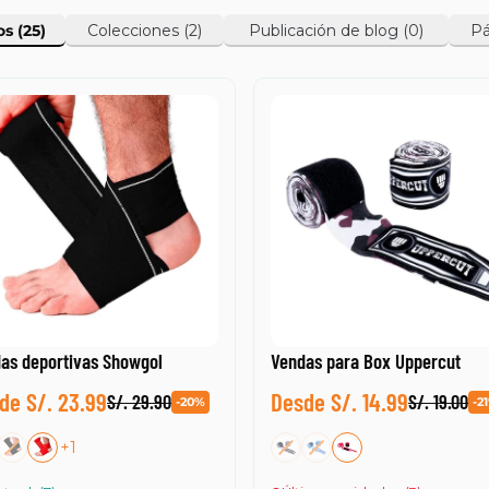
os
(25)
Colecciones
(2)
Publicación de blog
(0)
Pá
os
(25)
Colecciones
(2)
Publicación de blog
(0)
Pá
as deportivas Showgol
Vendas para Box Uppercut
de S/. 23.99
Desde S/. 14.99
S/. 29.90
S/. 19.00
-20%
-2
+1