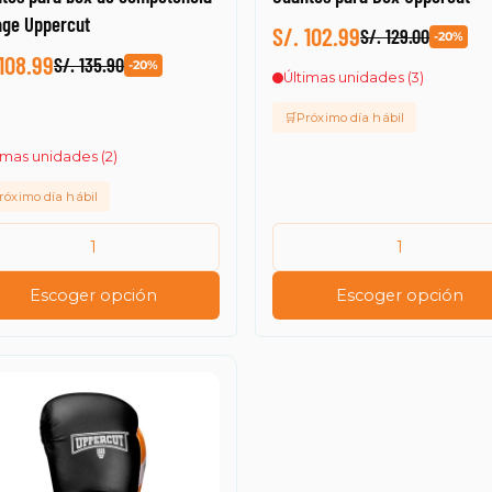
age Uppercut
S/. 102.99
S/. 129.00
-20%
 108.99
S/. 135.90
-20%
Últimas unidades (3)
🛒Próximo día hábil
imas unidades (2)
róximo día hábil
Escoger opción
Escoger opción