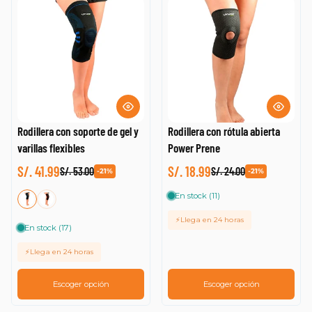
Rodillera con soporte de gel y
Rodillera con rótula abierta
varillas flexibles
Power Prene
S/. 41.99
S/. 18.99
S/. 53.00
S/. 24.00
-21%
-21%
En stock (11)
⚡Llega en 24 horas
En stock (17)
⚡Llega en 24 horas
Escoger opción
Escoger opción