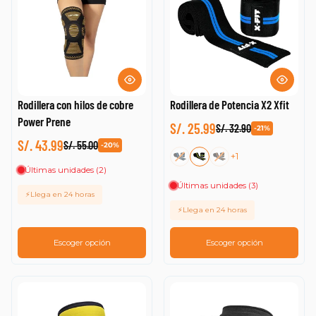
Rodillera con hilos de cobre
Rodillera de Potencia X2 Xfit
Power Prene
S/. 25.99
S/. 32.90
-21%
S/. 43.99
S/. 55.00
-20%
+1
Últimas unidades (2)
Últimas unidades (3)
⚡Llega en 24 horas
⚡Llega en 24 horas
Escoger opción
Escoger opción