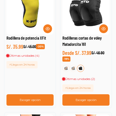
Rodillera de potencia XFit
Rodilleras cortas de vóley
Matadorcita 161
S/. 35.99
S/. 45.00
-20%
Desde S/. 37.99
S/. 46.90
Últimas unidades (4)
-19%
⚡Llega en 24 horas
Últimas unidades (2)
⚡Llega en 24 horas
Escoger opción
Escoger opción