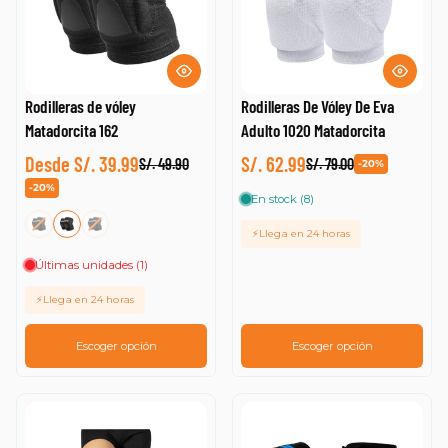
Rodilleras de vóley
Rodilleras De Vóley De Eva
Matadorcita 162
Adulto 1020 Matadorcita
Desde S/. 39.99
S/. 62.99
S/. 49.90
S/. 79.00
-20%
-20%
En stock (8)
⚡Llega en 24 horas
Últimas unidades (1)
⚡Llega en 24 horas
Escoger opción
Escoger opción